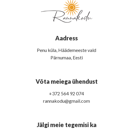
Aadress
Penu küla, Häädemeeste vald
Pärnumaa, Eesti
Võta meiega ühendust
+372 564 92 074
rannakodu@gmail.com
Jälgi meie tegemisi ka