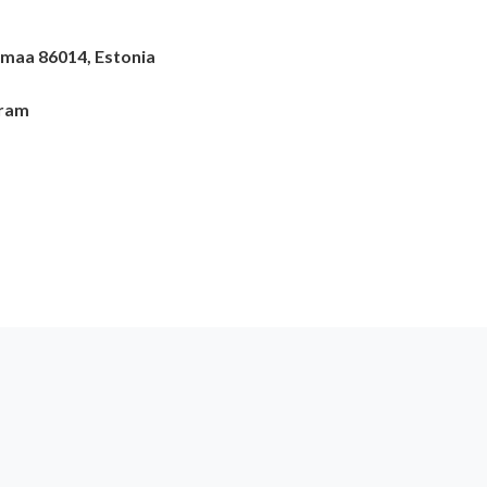
umaa 86014, Estonia
gram