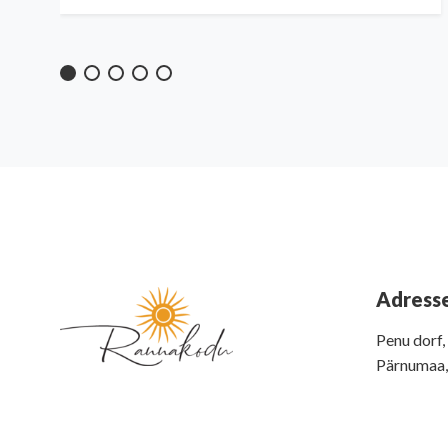
Adress
Penu dorf
Pärnumaa,